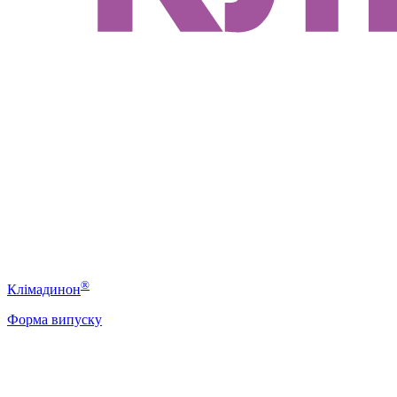
®
Клімадинон
Форма випуску