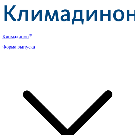
®
Климадинон
Форма выпуска