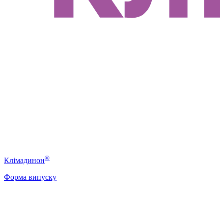
®
Клімадинон
Форма випуску