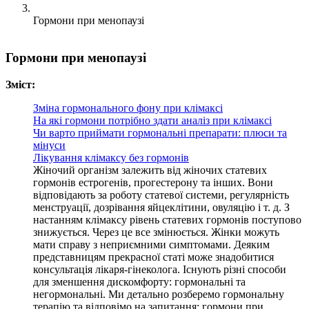
Гормони при менопаузі
Гормони при менопаузі
Зміст:
Зміна гормонального фону при клімаксі
На які гормони потрібно здати аналіз при клімаксі
Чи варто приймати гормональні препарати: плюси та
мінуси
Лікування клімаксу без гормонів
Жіночий організм залежить від жіночих статевих
гормонів естрогенів, прогестерону та інших. Вони
відповідають за роботу статевої системи, регулярність
менструації, дозрівання яйцеклітини, овуляцію і т. д. З
настанням клімаксу рівень статевих гормонів поступово
знижується. Через це все змінюється. Жінки можуть
мати справу з неприємними симптомами. Деяким
представницям прекрасної статі може знадобитися
консультація лікаря-гінеколога. Існують різні способи
для зменшення дискомфорту: гормональні та
негормональні. Ми детально розберемо гормональну
терапію та відповімо на запитання: гормони при