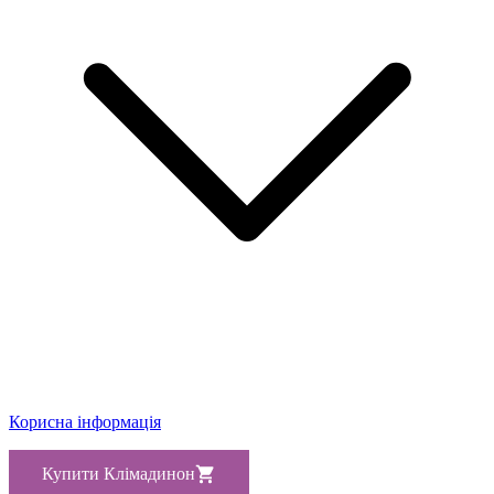
Корисна інформація
Купити Клімадинон