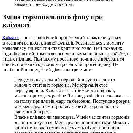
клімаксі – необхідність чи ні?
Зміна гормонального фону при
клімаксі
Клімакс
– це фізіологічний процес, який характеризується
згасанням репродуктивної функції. Розвивається з моменту,
коли запасу яйцеклітин стає критично мало. Цей показник
індивідуальний, тому в когось менопауза починається 45-50, в
інших пізніше. При цьому поступово починає знижуватися
синтез статевих гормонів естрогенів та прогестерону. Це
повільний процес, який ділять на три етапи.
Передменопаузальний період. Знижується синтез
жіночих статевих гормонів. Менструація стає
нерегулярною. З'являються затримки чи навпаки,
місячні приходять раніше. Також деякі жінки скаржаться
на появу припливів жару та безсоння. Поступово розрив
між менструаціями зростає. Через 2-10 років настає
наступний період.
Власне клімакс чи менопауза. У цей час синтез гормонів
значно знижується. Менструація припиняється. Можуть
виникнути такі симптоми: сухість піхви, припливи,