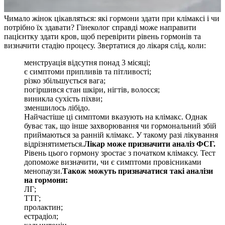
Чимало жінок цікавляться: які гормони здати при клімаксі і чи
потрібно їх здавати? Гінеколог справді може направити
пацієнтку здати кров, щоб перевірити рівень гормонів та
визначити стадію процесу. Звертатися до лікаря слід, коли:
менструація відсутня понад 3 місяці;
є симптоми припливів та пітливості;
різко збільшується вага;
погіршився стан шкіри, нігтів, волосся;
виникла сухість піхви;
зменшилось лібідо.
Найчастіше ці симптоми вказують на клімакс. Однак
буває так, що інше захворювання чи гормональний збій
приймаються за ранній клімакс. У такому разі лікування
відрізнятиметься.
Лікар може призначити аналіз ФСГ.
Рівень цього гормону зростає з початком клімаксу. Тест
допоможе визначити, чи є симптоми провісниками
менопаузи.
Також можуть призначатися такі аналізи
на гормони:
ЛГ;
ТТГ;
пролактин;
естрадіол;