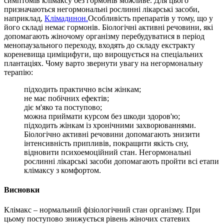
симптомів клімаксу без гормонів можливе. Для цього
призначаються негормональні рослинні лікарські засоби,
наприклад,
Клімадинон.
Особливість препаратів у тому, що у
його складі немає гормонів. Біологічні активні речовини, які
допомагають жіночому організму перебудуватися в період
менопаузального переходу, входять до складу екстракту
кореневища циміцифуги, що вирощується на спеціальних
плантаціях. Чому варто звернути увагу на негормональну
терапію:
підходить практично всім жінкам;
не має побічних ефектів;
діє м'яко та поступово;
можна приймати курсом без шкоди здоров'ю;
підходить жінкам із хронічними захворюваннями.
Біологічно активні речовини допомагають знизити
інтенсивність припливів, покращити якість сну,
відновити психоемоційний стан. Негормональні
рослинні лікарські засоби допомагають пройти всі етапи
клімаксу з комфортом.
Висновки
Клімакс – нормальний фізіологічний стан організму. При
цьому поступово знижується рівень жіночих статевих