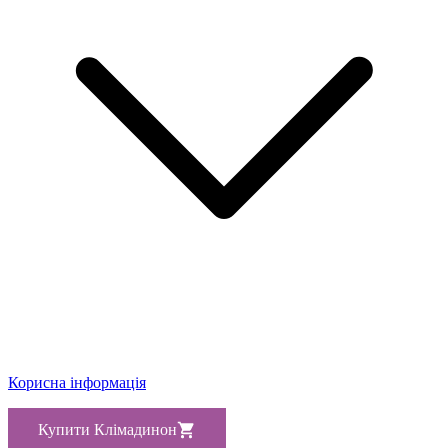
Корисна інформація
Купити Клімадинон