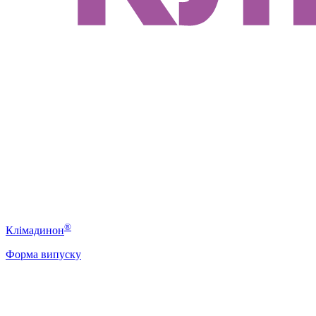
®
Клімадинон
Форма випуску