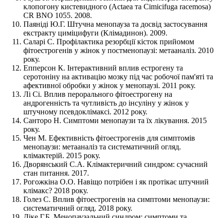
клопогону кистевидного (Actaea та Cimicifuga racemosa)
CR BNO 1055. 2008.
Паяніді Ю.Г. Штучна менопауза та досвід застосування
екстракту циміцифуги (Клімадинон). 2009.
Саларі С. Профілактика резорбції кісток прийомом
фітоестрогенів у жінок у постменопаузі: метааналіз. 2010
року.
Епперсон К. Інтерактивний вплив естрогену та
серотоніну на активацію мозку під час робочої пам'яті та
афективної обробки у жінок у менопаузі. 2011 року.
Лі Сі. Вплив перорального фітоестрогену на
андрогенність та чутливість до інсуліну у жінок у
штучному псевдоклімаксі. 2012 року.
Санторо Н. Симптоми менопаузи та їх лікування. 2015
року.
Чен М. Ефективність фітоестрогенів для симптомів
менопаузи: метааналіз та систематичний огляд.
клімактерій. 2015 року.
Дворянський С.А. Клімактеричний синдром: сучасний
стан питання. 2017.
Рогожкіна О.О. Навіщо потрібен і як протікає штучний
клімакс? 2018 року.
Голез С. Вплив фітоестрогенів на симптоми менопаузи:
систематичний огляд. 2018 року.
Діке Г.Б. Менопаузальний синдром: симптоми та