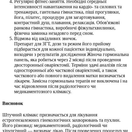
Регулярні фітнес-заняття. Необхідні середньої
інтенсивності навантаження на кардіо- та силових та
тренажерах, гантельна гімнастика, піші прогулянки,
йога, пілатес, процедури для загартовування,
контрастний душ, плавання, релаксація. Обов'язкові
ранкова гімнастика, виробничі фізкультхвилинки,
фізична заминка незадовго перед сном.
Відмова від шкідливих звичок.
Препарат для ЗГТ, дози та режим його прийому
підбирається для кожної пацієнтки індивідуально,
виходячи з результатів дослідження Жіноча гормональна
панель, яка робиться через 2 місяці після проведення
двосторонньої оваріектомії. Терміни здачі аналізів після
односторонньої або часткової оваріектомії, а також
часткового або повного видалення матки визначається
лікарем. Замісна гормональна терапія не виключена і на
час відновлення після радіологічного чи
медикаментозного клімаксу.
Висновок
Штучний клімакс призначається для лікування
естрогензалежних гінекологічних захворювань та пухлин.
Його різновид: медикаментозний, радіологічний чи
хірургічний — визначає лікар. Після проведених процедур чи