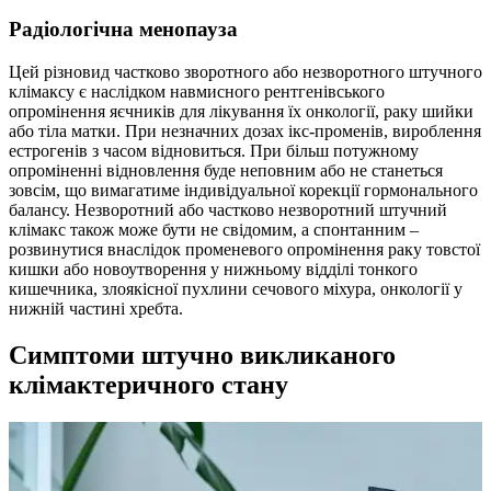
Радіологічна менопауза
Цей різновид частково зворотного або незворотного штучного
клімаксу є наслідком навмисного рентгенівського
опромінення яєчників для лікування їх онкології, раку шийки
або тіла матки. При незначних дозах ікс-променів, вироблення
естрогенів з часом відновиться. При більш потужному
опроміненні відновлення буде неповним або не станеться
зовсім, що вимагатиме індивідуальної корекції гормонального
балансу. Незворотний або частково незворотний штучний
клімакс також може бути не свідомим, а спонтанним –
розвинутися внаслідок променевого опромінення раку товстої
кишки або новоутворення у нижньому відділі тонкого
кишечника, злоякісної пухлини сечового міхура, онкології у
нижній частині хребта.
Симптоми штучно викликаного
клімактеричного стану