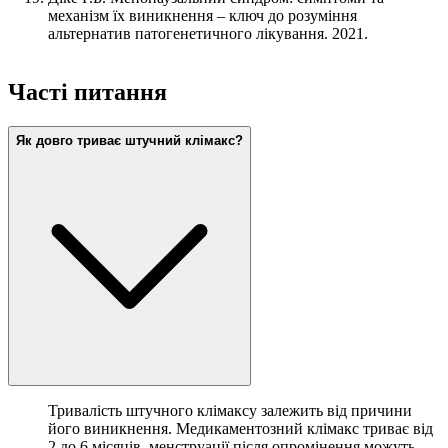
механізм їх виникнення – ключ до розуміння
альтернатив патогенетичного лікування. 2021.
Часті питання
Як довго триває штучний клімакс?
Тривалість штучного клімаксу залежить від причини
його виникнення. Медикаментозний клімакс триває від
2 до 6 місяців, менструації після опромінення можуть