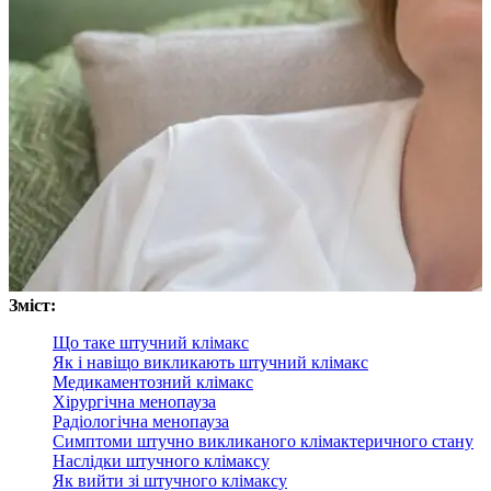
Зміст:
Що таке штучний клімакс
Як і навіщо викликають штучний клімакс
Медикаментозний клімакс
Хірургічна менопауза
Радіологічна менопауза
Симптоми штучно викликаного клімактеричного стану
Наслідки штучного клімаксу
Як вийти зі штучного клімаксу