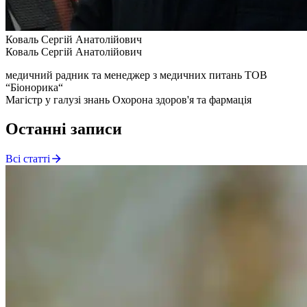
Коваль Сергій Анатолійович
Коваль Сергій Анатолійович
медичний радник та менеджер з медичних питань ТОВ
“Біонорика“
Магістр у галузі знань Охорона здоров'я та фармація
Останні записи
Всі статті