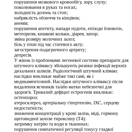
порушення мозкового кровообігу, зору, слуху;
поколювання в руках та ногах;
холодність долонь та стоп;
набряклість обличчя та кінцівок;
анемія;
порушення апетиту, напади нудоти, епізоди блювоти,
метеоризм, кишкові кольки, діарея, запор;
зміна розміру молочних залоз;
біль у піхві під час статевого акту;
загострення подагричного артриту;
депресія.
У жінок із проблемами легеневої системи препарати для
штучного клімаксу збільшують ризики інфекції верхніх
дихальних шляхів. Радіологічний штучний клімакс
наслідки викликає майже такі самі, як і
медикаментозний. Наслідки штучного клімаксу після
видалення яєчників та/або матки небезпечні для
здоров'я. Тривалий дефіцит естрогенів викликає:
остеопороз;
атеросклероз, артеріальну гіпертензію, ІХС, серцеву
недостатність;
зниження концентрації у крові заліза, міді, гормону
щитовидної залози тироксину (Т4);
затримку натрію та води в тканинах;
порушення симпатичної регуляції тонусу гладкої