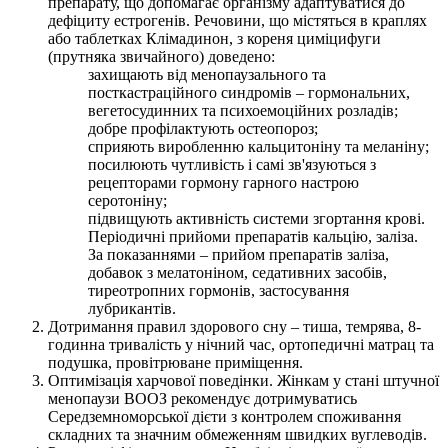
препарату, що допомагає організму адаптуватися до
дефіциту естрогенів. Речовини, що містяться в краплях
або таблетках Клімадинон, з кореня циміцифуги
(прутняка звичайного) доведено:
захищають від менопаузального та
посткастраційного синдромів – гормональних,
вегетосудинних та психоемоційних розладів;
добре профілактують остеопороз;
сприяють виробленню кальцитоніну та меланіну;
посилюють чутливість і самі зв'язуються з
рецепторами гормону гарного настрою
серотоніну;
підвищують активність системи згортання крові.
Періодичні прийоми препаратів кальцію, заліза.
За показаннями – прийом препаратів заліза,
добавок з мелатоніном, седативних засобів,
тиреотропних гормонів, застосування
лубрикантів.
Дотримання правил здорового сну – тиша, темрява, 8-
годинна тривалість у нічний час, ортопедичні матрац та
подушка, провітрюване приміщення.
Оптимізація харчової поведінки. Жінкам у стані штучної
менопаузи ВООЗ рекомендує дотримуватись
Середземноморської дієти з контролем споживання
складних та значним обмеженням швидких вуглеводів.