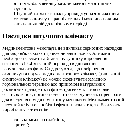
нігтями, збільшення у вазі, зниження когнітивних
функцій.
Штучний клімакс також супроводжується зниженням
статевого потягу на ранніх етапах і можливо повним
зникненням лібідо в пізньому періоді.
Наслідки штучного клімаксу
Медикаментозна менопауза не викликає серйозних наслідків
для здоров'я, оскільки триває не надто довго. Але жінці
необхідно пережити 2-6 місячну зупинку вироблення
естрогенів і 2-4 місячний період до відновлення
гормонального фону. Слід розуміти, що погіршення
самопочуття під час медикаментозного клімаксу (див. ранні
симптоми клімаксу) не можна скоригувати замісною
гормональною терапією або прийомом натуральних
рослинних препаратів із фітоестрогенами. Не всіх, але
багатьох жінок, погано почувати себе змушують і препарати
для введення в медикаментозну менопаузу. Медикаментозний
штучний клімакс – побічні ефекти препаратів, які блокують
вироблення естрогенів:
сильна загальна слабкість;
аритмії;