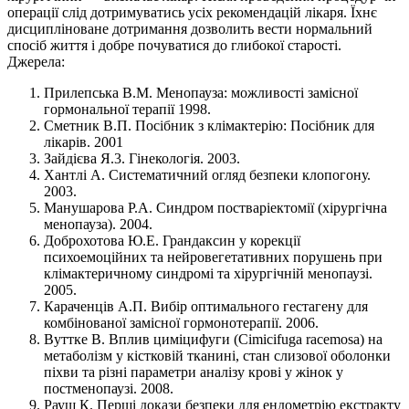
операції слід дотримуватись усіх рекомендацій лікаря. Їхнє
дисципліноване дотримання дозволить вести нормальний
спосіб життя і добре почуватися до глибокої старості.
Джерела:
Прилепська В.М. Менопауза: можливості замісної
гормональної терапії 1998.
Сметник В.П. Посібник з клімактерію: Посібник для
лікарів. 2001
Зайдієва Я.3. Гінекологія. 2003.
Хантлі А. Систематичний огляд безпеки клопогону.
2003.
Манушарова Р.А. Синдром постваріектомії (хірургічна
менопауза). 2004.
Доброхотова Ю.Е. Грандаксин у корекції
психоемоційних та нейровегетативних порушень при
клімактеричному синдромі та хірургічній менопаузі.
2005.
Караченців А.П. Вибір оптимального гестагену для
комбінованої замісної гормонотерапії. 2006.
Вуттке В. Вплив циміцифуги (Cimicifuga racemosa) на
метаболізм у кістковій тканині, стан слизової оболонки
піхви та різні параметри аналізу крові у жінок у
постменопаузі. 2008.
Рауш К. Перші докази безпеки для ендометрію екстракту