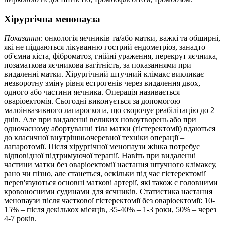
Хірургічна менопауза
Показання:
онкологія яєчників та/або матки, важкі та обширні,
які не піддаються лікуванню гострий ендометріоз, занадто
об'ємна кіста, фіброматоз, гнійні ураження, перекрут яєчника,
позаматкова яєчникова вагітність, за показаннями при
видаленні матки. Хірургічний штучний клімакс викликає
незворотну зміну рівня естрогенів через видалення двох,
одного або частини яєчника. Операція називається
оваріоектомія. Сьогодні виконується за допомогою
малоінвазивного лапароскопа, що скорочує реабілітацію до 2
днів. Але при видаленні великих новоутворень або при
одночасному абортуванні тіла матки (гістеректомії) вдаються
до класичної внутрішньочеревної техніки операції –
лапаротомії. Після хірургічної менопаузи жінка потребує
відповідної підтримуючої терапії. Навіть при видаленні
частини матки без оваріоектомії настання штучного клімаксу,
рано чи пізно, але станеться, оскільки під час гістеректомії
перев'язуються основні маткові артерії, які також є головними
кровоносними судинами для яєчників. Статистика настання
менопаузи після часткової гістеректомії без оваріоектомії: 10-
15% – після декількох місяців, 35-40% – 1-3 роки, 50% – через
4-7 років.