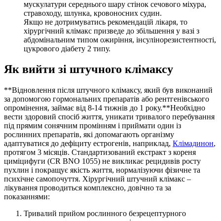
мускулатури середнього шару стінок сечового міхура,
стравоходу, шлунка, кровоносних судин.
Якщо не дотримуватись рекомендацій лікаря, то
хірургічний клімакс призведе до збільшення у вазі з
абдомінальним типом ожиріння, інсулінорезистентності,
цукрового діабету 2 типу.
Як вийти зі штучного клімаксу
**Відновлення після штучного клімаксу, який був виконаний
за допомогою гормональних препаратів або рентгенівського
опромінення, займає від 8-14 тижнів до 1 року.**Необхідно
вести здоровий спосіб життя, уникати тривалого перебування
під прямим сонячним промінням і приймати один із
рослинних препаратів, які допомагають організму
адаптуватися до дефіциту естрогенів, наприклад,
Клімадинон
,
протягом 3 місяців. Стандартизований екстракт з кореня
циміцифуги (CR BNO 1055) не викликає рецидивів росту
пухлин і покращує якість життя, нормалізуючи фізичне та
психічне самопочуття. Хірургічний штучний клімакс –
лікування проводиться комплексно, довічно та за
показаннями:
Тривалий прийом рослинного безрецептурного