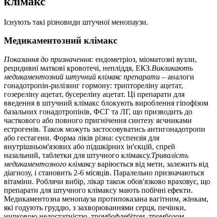
клімакс
Існують такі різновиди штучної менопаузи.
Медикаментозний клімакс
Показання до призначення:
ендометріоз, міоматозні вузли,
рецидивні маткові кровотечі, непліддя, ЕКЗ.
Викликають
медикаментозний штучний клімакс препарати
– аналоги
гонадотропін-рилізинг гормону: триптореліну ацетат,
гозереліну ацетат, бусереліну ацетат. Ці препарати для
введення в штучний клімакс блокують вироблення гіпофізом
базальних гонадотропінів, ФСГ та ЛГ, що призводить до
часткового або повного пригнічення синтезу яєчниками
естрогенів. Також можуть застосовуватись антигонадотропи
або гестагени. Форма ліків різна: суспензія для
внутрішньом'язових або підшкірних ін'єкцій, спрей
назальний, таблетки для штучного клімаксу.
Тривалість
медикаментозного клімаксу
варіюється від мети, залежить від
діагнозу, і становить 2-6 місяців. Паралельно призначаються
вітаміни. Роблячи вибір, лікар також обов'язково враховує, що
препарати для штучного клімаксу мають побічні ефекти.
Медикаментозна менопауза протипоказана вагітним, жінкам,
які годують груддю, з захворюваннями серця, печінки,
нирковою недостатністю, тромбофлебітом, тромбозом.