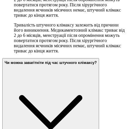
повертатися протягом року. Після хірургічного
видалення яєчників місячних немає, штучний клімакс
триває до кінця життя.
Тривалість штучного клімаксу залежить від причини
його виникнення. Медикаментозний клімакс триває від
2 до 6 місяців, менструації після опромінення можуть
повертатися протягом року. Після хірургічного
видалення яєчників місячних немає, штучний клімакс
триває до кінця життя.
Чи можна завагітніти під час штучного клімаксу?