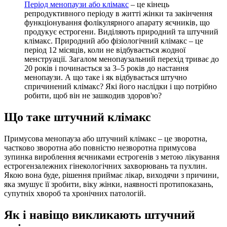
Період менопаузи або клімакс
– це кінець
репродуктивного періоду в житті жінки та закінчення
функціонування фолікулярного апарату яєчників, що
продукує естрогени. Виділяють природний та штучний
клімакс. Природний або фізіологічний клімакс – це
період 12 місяців, коли не відбувається жодної
менструації. Загалом менопаузальний перехід триває до
20 років і починається за 3–5 років до настання
менопаузи. А що таке і як відбувається штучно
спричинений клімакс? Які його наслідки і що потрібно
робити, щоб він не зашкодив здоров'ю?
Що таке штучний клімакс
Примусова менопауза або штучний клімакс – це зворотна,
частково зворотна або повністю незворотна примусова
зупинка вироблення яєчниками естрогенів з метою лікування
естрогензалежних гінекологічних захворювань та пухлин.
Якою вона буде, рішення приймає лікар, виходячи з причини,
яка змушує її зробити, віку жінки, наявності протипоказань,
супутніх хвороб та хронічних патологій.
Як і навіщо викликають штучний