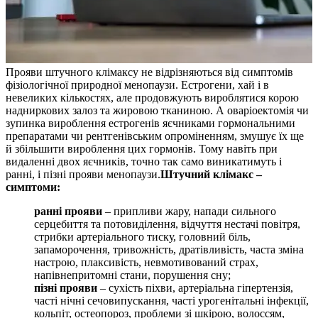
Прояви штучного клімаксу не відрізняються від симптомів
фізіологічної природної менопаузи. Естрогени, хай і в
невеликих кількостях, але продовжують вироблятися корою
надниркових залоз та жировою тканиною. А оваріоектомія чи
зупинка вироблення естрогенів яєчниками гормональними
препаратами чи рентгенівським опроміненням, змушує їх ще
й збільшити вироблення цих гормонів. Тому навіть при
видаленні двох яєчників, точно так само виникатимуть і
ранні, і пізні прояви менопаузи.
Штучний клімакс –
симптоми:
ранні прояви
– припливи жару, напади сильного
серцебиття та потовиділення, відчуття нестачі повітря,
стрибки артеріального тиску, головний біль,
запаморочення, тривожність, дратівливість, часта зміна
настрою, плаксивість, невмотивований страх,
напівнепритомні стани, порушення сну;
пізні прояви
– сухість піхви, артеріальна гіпертензія,
часті нічні сечовипускання, часті урогенітальні інфекції,
кольпіт, остеопороз, проблеми зі шкірою, волоссям,