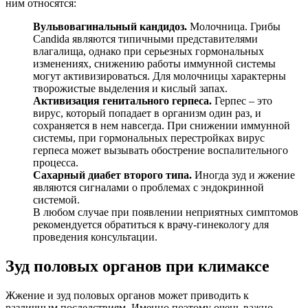
ним относятся:
Вульвовагинальный кандидоз.
Молочница. Грибы
Candida являются типичными представителями
влагалища, однако при серьезных гормональных
изменениях, снижению работы иммунной системы
могут активизироваться. Для молочницы характерны
творожистые выделения и кислый запах.
Активизация генитального герпеса.
Герпес – это
вирус, который попадает в организм один раз, и
сохраняется в нем навсегда. При снижении иммунной
системы, при гормональных перестройках вирус
герпеса может вызывать обострение воспалительного
процесса.
Сахарный диабет второго типа.
Иногда зуд и жжение
являются сигналами о проблемах с эндокринной
системой.
В любом случае при появлении неприятных симптомов
рекомендуется обратиться к врачу-гинекологу для
проведения консультации.
Зуд половых органов при климаксе
Жжение и зуд половых органов может приводить к
различным последствиям. Именно поэтому очень важно