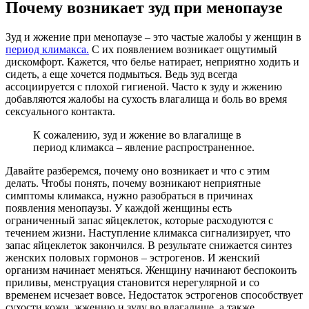
Почему возникает зуд при менопаузе
Зуд и жжение при менопаузе – это частые жалобы у женщин в
период климакса.
С их появлением возникает ощутимый
дискомфорт. Кажется, что белье натирает, неприятно ходить и
сидеть, а еще хочется подмыться. Ведь зуд всегда
ассоциируется с плохой гигиеной. Часто к зуду и жжению
добавляются жалобы на сухость влагалища и боль во время
сексуального контакта.
К сожалению, зуд и жжение во влагалище в
период климакса – явление распространенное.
Давайте разберемся, почему оно возникает и что с этим
делать. Чтобы понять, почему возникают неприятные
симптомы климакса, нужно разобраться в причинах
появления менопаузы. У каждой женщины есть
ограниченный запас яйцеклеток, которые расходуются с
течением жизни. Наступление климакса сигнализирует, что
запас яйцеклеток закончился. В результате снижается синтез
женских половых гормонов – эстрогенов. И женский
организм начинает меняться. Женщину начинают беспокоить
приливы, менструация становится нерегулярной и со
временем исчезает вовсе. Недостаток эстрогенов способствует
сухости кожи, жжению и зуду во влагалище, а также