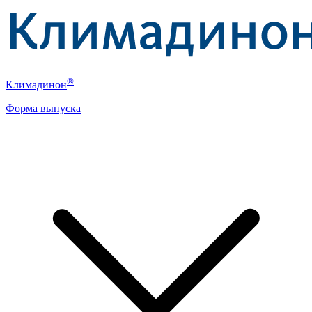
®
Климадинон
Форма выпуска