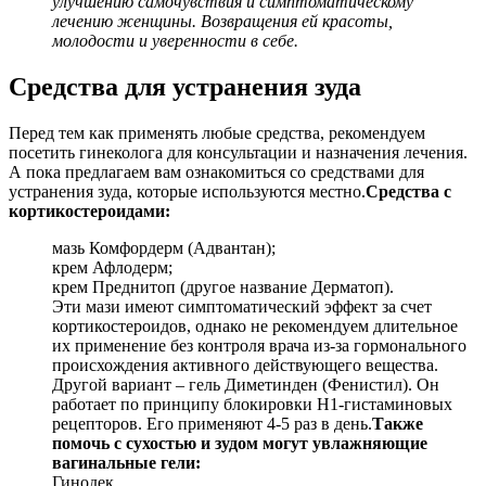
улучшению самочувствия и симптоматическому
лечению женщины. Возвращения ей красоты,
молодости и уверенности в себе.
Средства для устранения зуда
Перед тем как применять любые средства, рекомендуем
посетить гинеколога для консультации и назначения лечения.
А пока предлагаем вам ознакомиться со средствами для
устранения зуда, которые используются местно.
Средства с
кортикостероидами:
мазь Комфордерм (Адвантан);
крем Афлодерм;
крем Преднитоп (другое название Дерматоп).
Эти мази имеют симптоматический эффект за счет
кортикостероидов, однако не рекомендуем длительное
их применение без контроля врача из-за гормонального
происхождения активного действующего вещества.
Другой вариант – гель Диметинден (Фенистил). Он
работает по принципу блокировки Н1-гистаминовых
рецепторов. Его применяют 4-5 раз в день.
Также
помочь с сухостью и зудом могут увлажняющие
вагинальные гели:
Гинодек.