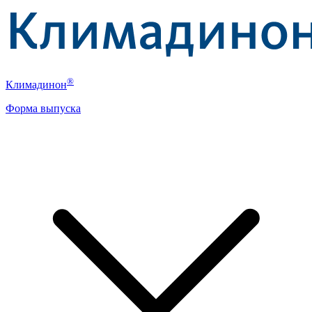
®
Климадинон
Форма выпуска