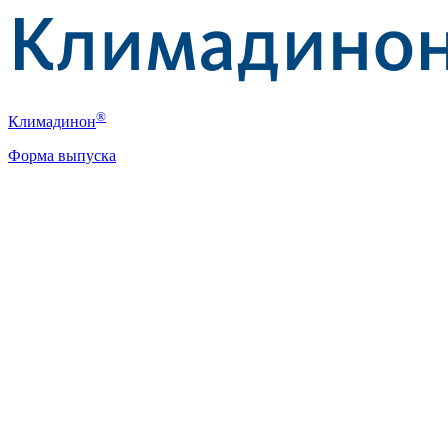
®
Климадинон
Форма выпуска