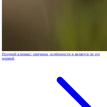
Поздний климакс: причины, особенности и является ли это
нормой