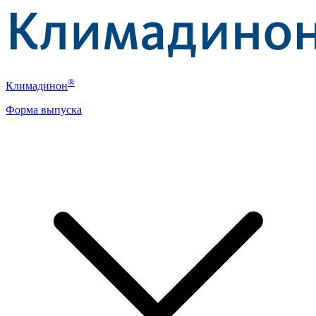
®
Климадинон
Форма выпуска