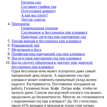
Гигиена сна
Составьте график сна
Подготовьте комнату
А как вы спите?
Другие советы
Препараты
Гормональная терапия
Снотворное и бессонница при климаксе
Народные средства при нарушении сна
Теплая ванная и бессонница при климаксе
Ромашковый чай
Медитация и йога
Профилактика нарушений сна при климаксе
Последствия нарушения сна при климаксе
Когда следует обратиться к доктору при диагнозе
бессонница при климаксе
Одна бессонная ночь может испортить даже самый
прекрасный день недели. А нарушение сна при
климаксе может изменить привычный уклад жизни
надолго. Растерянность. Постоянные опоздания на
работу. Головные боли. Кофе. Литры кофе, чтобы не
заснуть днем. Список последствий плохого сна можно
продолжать до бесконечности. Многие ли сталкиваются
с нарушением сна при климаксе? Да. По статистике,
около 61% женщин в менопаузе плохо спят ночью.