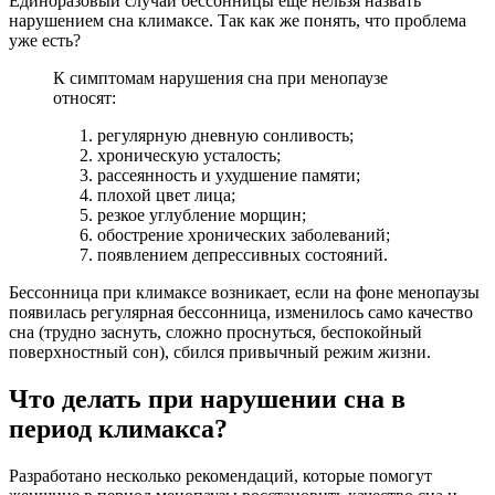
Единоразовый случай бессонницы еще нельзя назвать
нарушением сна климаксе. Так как же понять, что проблема
уже есть?
К симптомам нарушения сна при менопаузе
относят:
регулярную дневную сонливость;
хроническую усталость;
рассеянность и ухудшение памяти;
плохой цвет лица;
резкое углубление морщин;
обострение хронических заболеваний;
появлением депрессивных состояний.
Бессонница при климаксе возникает, если на фоне менопаузы
появилась регулярная бессонница, изменилось само качество
сна (трудно заснуть, сложно проснуться, беспокойный
поверхностный сон), сбился привычный режим жизни.
Что делать при нарушении сна в
период климакса?
Разработано несколько рекомендаций, которые помогут