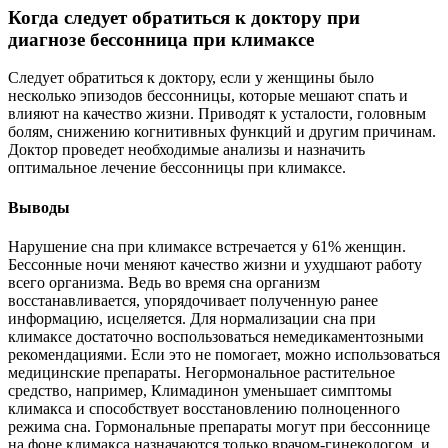
Когда следует обратиться к доктору при
диагнозе бессонница при климаксе
Следует обратиться к доктору, если у женщины было
несколько эпизодов бессонницы, которые мешают спать и
влияют на качество жизни. Приводят к усталости, головным
болям, снижению когнитивных функций и другим причинам.
Доктор проведет необходимые анализы и назначить
оптимальное лечение бессонницы при климаксе.
Выводы
Нарушение сна при климаксе встречается у 61% женщин.
Бессонные ночи меняют качество жизни и ухудшают работу
всего организма. Ведь во время сна организм
восстанавливается, упорядочивает полученную ранее
информацию, исцеляется. Для нормализации сна при
климаксе достаточно воспользоваться немедикаментозными
рекомендациями. Если это не помогает, можно использоваться
медицинские препараты. Негормональное растительное
средство, например, Климадинон уменьшает симптомы
климакса и способствует восстановлению полноценного
режима сна. Гормональные препараты могут при бессоннице
на фоне климакса назначаются только врачом-гинекологом, и