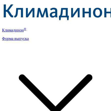
®
Климадинон
Форма выпуска